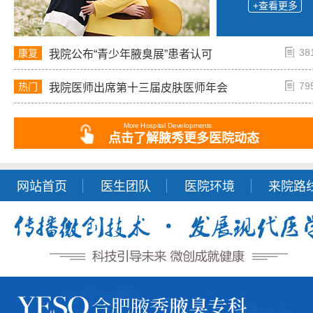
+查看更多
38
康复
我院公布“青少年腋臭展”患者认可
79
热门
我院医师出席第十三届皮肤医师年会
More Hospital Developments
点击了解腋秀更多医院动态
网站首页
医生团队
医院环境
来院路