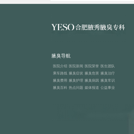
腋臭导航
医院介绍
医院新闻
医院荣誉
医生团队
乘车路线
腋臭症状
腋臭危害
腋臭治疗
腋臭费用
腋臭护理
腋臭病因
腋臭常识
腋臭百科
热点问题
媒体报道
公益事业