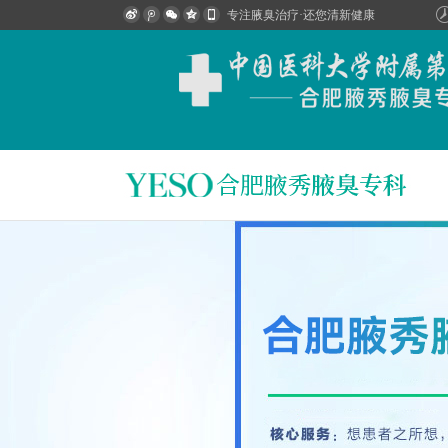
专注腋臭治疗·还您清新健康