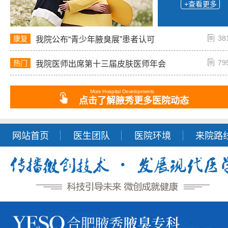
+查看更多
38
康复
我院公布“青少年腋臭展”患者认可
79
热门
我院医师出席第十三届皮肤医师年会
More Hospital Developments
点击了解腋秀更多医院动态
网站首页
医生团队
医院环境
来院路