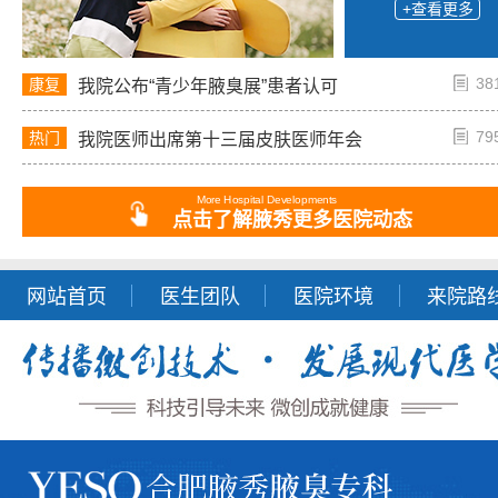
+查看更多
38
康复
我院公布“青少年腋臭展”患者认可
79
热门
我院医师出席第十三届皮肤医师年会
More Hospital Developments
点击了解腋秀更多医院动态
网站首页
医生团队
医院环境
来院路